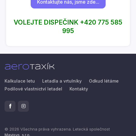
Kontaktujte nás, jsme zde...
VOLEJTE DISPEČINK +420 775 585
995
Kalkulace letu
Letadla a vrtulníky
Odkud létáme
Podílové vlastnictví letadel
Kontakty
© 2026 Všechna práva vyhrazena. Letecká společnost
Mavisys, s.r.o.