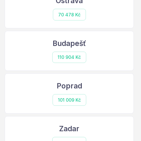
Ostrava
70 478 Kč
Budapešť
110 904 Kč
Poprad
101 009 Kč
Zadar