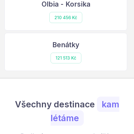
Olbia - Korsika
210 456 Kč
Benátky
121 513 Kč
Všechny destinace
kam
létáme