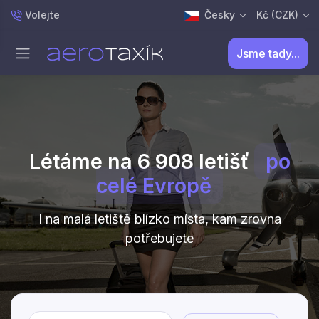
Volejte
Česky
Kč (CZK)
Jsme tady...
Létáme na 6 908 letišť
po
celé Evropě
I na malá letiště blízko místa, kam zrovna
potřebujete